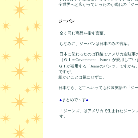
全世界へと広がっていったのが現代の「ジ
ジーパン
全く同じ商品を指す言葉。
ちなみに、ジーパンは日本のみの言葉。
日本に伝わったのは戦後でアメリカ進駐軍
（ＧＩ＝Govemment lssue）が愛用して
ＧＩが着用する「Jeansのパンツ」ですか
ですが、
細かいことは気にせずに。
日本なら、どこへいっても和製英語の「ジ
まとめで～す
◆
◆
「ジーンズ」
はアメリカで生まれたジーン
す。